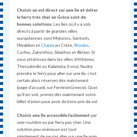
Choisir un vol direct sur une île
et éviter
le ferry très cher en Grèce sont de
bonnes solutions
. Les îles où il y a vols
directs à partir de grandes villes
européennes sont Mykonos, Santorin,
Ηéraklion et
Chania
en Crète,
Rhodes
,
Corfou, Zakynthos, Skiathos et Αktion. Si
vous attérissez dans les villes d’Athènes,
Thessaloniki ou Kalamata, il vous faudra
prendre le ferry pour aller sur une île, c’est
certain alors réservez dès maintenant
(page d’accueil, sur FerriesinGreece). Quoi
qu’il en soit, prenez dès maintenant votre
billet d’avion pour avoir de bons prix de vol.
Choisir une île accessible facilement
par
voie routière ou par ferry pas cher. Une
solution peu onéreuse est tout
simplement de ne pas aller sur une île mais