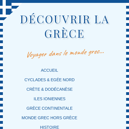
DÉCOUVRIR LA
GRÈCE
Voyager dans le monde grec…
MENU PRINCIPAL
MASQUER LA NAVIGATION PRINCIPALE
MASQUER LA NAVIGATION SECONDAIRE
ACCUEIL
CYCLADES & EGÉE NORD
CRÈTE & DODÉCANÈSE
ILES IONIENNES
GRÈCE CONTINENTALE
MONDE GREC HORS GRÈCE
HISTOIRE