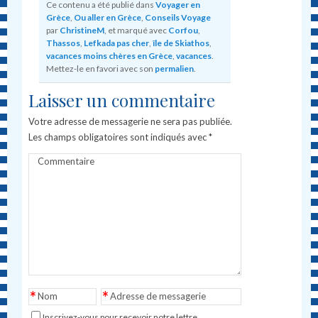
Ce contenu a été publié dans
Voyager en
Grèce
,
Ou aller en Grèce
,
Conseils Voyage
par
ChristineM
, et marqué avec
Corfou
,
Thassos
,
Lefkada pas cher
,
île de Skiathos
,
vacances moins chères en Grèce
,
vacances
.
Mettez-le en favori avec son
permalien
.
Laisser un commentaire
Votre adresse de messagerie ne sera pas publiée.
Les champs obligatoires sont indiqués avec
*
Commentaire
*
*
Nom
Adresse de messagerie
Inscrivez-vous pour recevoir notre lettre