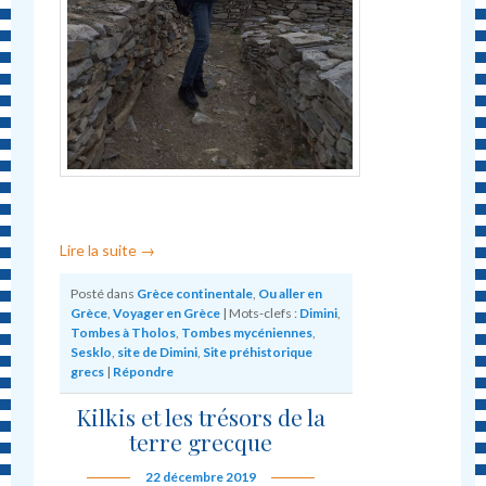
Lire la suite
→
Posté dans
Grèce continentale
,
Ou aller en
Grèce
,
Voyager en Grèce
|
Mots-clefs :
Dimini
,
Tombes à Tholos
,
Tombes mycéniennes
,
Sesklo
,
site de Dimini
,
Site préhistorique
grecs
|
Répondre
Kilkis et les trésors de la
terre grecque
22 décembre 2019