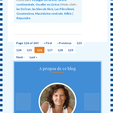
continentale
,
Ou aller en Grèce
|
Mots-clefs :
lac Doϊran
,
lac bleu de Skra
,
Lac Pikrolimni
,
Goumenissa
,
Macédoine centrale
,
Kilkis
|
Répondre
Page 126 of 245
« First
‹ Previous
123
124
125
126
127
128
129
Next ›
Last »
A propos de ce blog