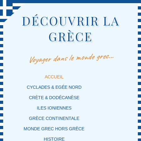
DÉCOUVRIR LA
GRÈCE
Voyager dans le monde grec…
MENU PRINCIPAL
MASQUER LA NAVIGATION PRINCIPALE
MASQUER LA NAVIGATION SECONDAIRE
ACCUEIL
CYCLADES & EGÉE NORD
CRÈTE & DODÉCANÈSE
ILES IONIENNES
GRÈCE CONTINENTALE
MONDE GREC HORS GRÈCE
HISTOIRE