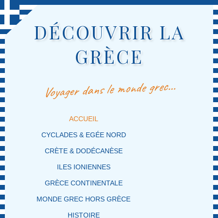
DÉCOUVRIR LA
GRÈCE
Voyager dans le monde grec…
MENU PRINCIPAL
MASQUER LA NAVIGATION PRINCIPALE
MASQUER LA NAVIGATION SECONDAIRE
ACCUEIL
CYCLADES & EGÉE NORD
CRÈTE & DODÉCANÈSE
ILES IONIENNES
GRÈCE CONTINENTALE
MONDE GREC HORS GRÈCE
HISTOIRE