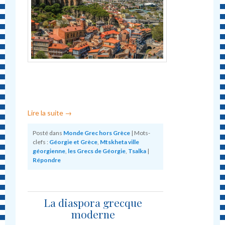
Lire la suite
→
Posté dans
Monde Grec hors Grèce
|
Mots-
clefs :
Géorgie et Grèce
,
Mtskheta ville
géorgienne
,
les Grecs de Géorgie
,
Tsalka
|
Répondre
La diaspora grecque
moderne