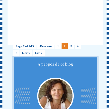
Page 2 of 245
‹ Previous
1
2
3
4
5
Next ›
Last »
A propos de ce blog