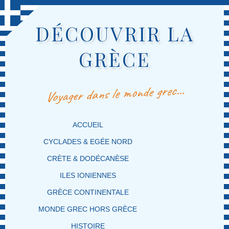
DÉCOUVRIR LA
GRÈCE
Voyager dans le monde grec…
MENU PRINCIPAL
MASQUER LA NAVIGATION PRINCIPALE
MASQUER LA NAVIGATION SECONDAIRE
ACCUEIL
CYCLADES & EGÉE NORD
CRÈTE & DODÉCANÈSE
ILES IONIENNES
GRÈCE CONTINENTALE
MONDE GREC HORS GRÈCE
HISTOIRE