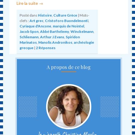
Lire la suite
→
Posté dans
Histoire
,
Culture Grèce
|
Mots-
clefs :
Art grec
,
Cristoforo Buondelmonti
,
Cyriaque d'Ancone
,
marquis de Nointel
,
Jacob Spon
,
Abbé Barthélemy
,
Winckelmann
,
Schliemann
,
Arthur J.Evans
,
Spiridon
Marinatos
,
Manolis Andronikos
,
archéologie
grecque
|
2
Réponses
A propos de ce blog
Je m'appelle Christine Moulin...