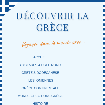
DÉCOUVRIR LA
GRÈCE
Voyager dans le monde grec…
MENU PRINCIPAL
MASQUER LA NAVIGATION PRINCIPALE
MASQUER LA NAVIGATION SECONDAIRE
ACCUEIL
CYCLADES & EGÉE NORD
CRÈTE & DODÉCANÈSE
ILES IONIENNES
GRÈCE CONTINENTALE
MONDE GREC HORS GRÈCE
HISTOIRE