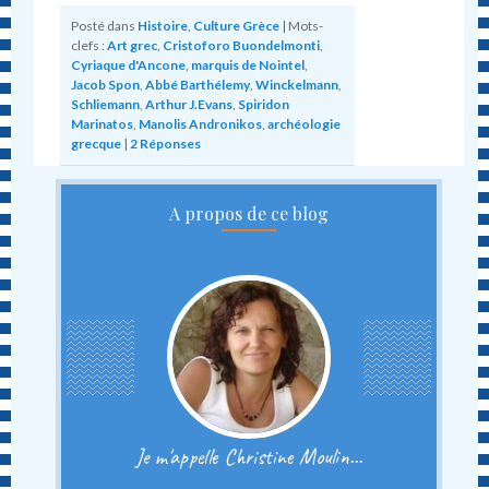
Posté dans
Histoire
,
Culture Grèce
|
Mots-
clefs :
Art grec
,
Cristoforo Buondelmonti
,
Cyriaque d'Ancone
,
marquis de Nointel
,
Jacob Spon
,
Abbé Barthélemy
,
Winckelmann
,
Schliemann
,
Arthur J.Evans
,
Spiridon
Marinatos
,
Manolis Andronikos
,
archéologie
grecque
|
2
Réponses
A propos de ce blog
Je m'appelle Christine Moulin...