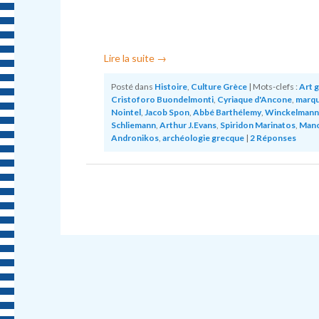
Lire la suite
→
Posté dans
Histoire
,
Culture Grèce
|
Mots-clefs :
Art 
Cristoforo Buondelmonti
,
Cyriaque d'Ancone
,
marqu
Nointel
,
Jacob Spon
,
Abbé Barthélemy
,
Winckelmann
Schliemann
,
Arthur J.Evans
,
Spiridon Marinatos
,
Mano
Andronikos
,
archéologie grecque
|
2
Réponses