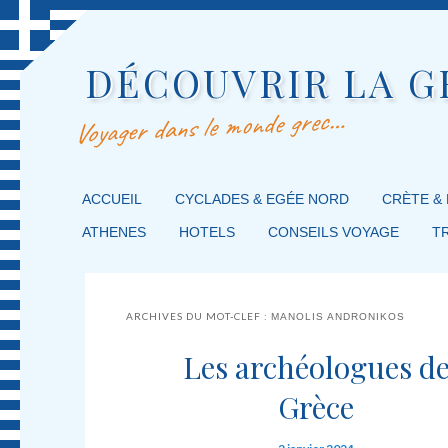
DÉCOUVRIR LA G
Voyager dans le monde grec…
MENU PRINCIPAL
ACCUEIL
MASQUER LA NAVIGATION PRINCIPALE
MASQUER LA NAVIGATION SECONDAIRE
CYCLADES & EGÉE NORD
CRÈTE &
ATHENES
HOTELS
CONSEILS VOYAGE
T
ARCHIVES DU MOT-CLEF :
MANOLIS ANDRONIKOS
Les archéologues d
Grèce