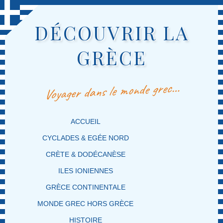
DÉCOUVRIR LA
GRÈCE
Voyager dans le monde grec…
MENU PRINCIPAL
MASQUER LA NAVIGATION PRINCIPALE
MASQUER LA NAVIGATION SECONDAIRE
ACCUEIL
CYCLADES & EGÉE NORD
CRÈTE & DODÉCANÈSE
ILES IONIENNES
GRÈCE CONTINENTALE
MONDE GREC HORS GRÈCE
HISTOIRE