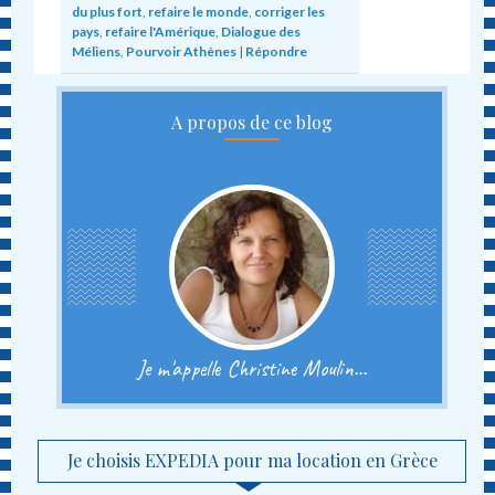
du plus fort
,
refaire le monde
,
corriger les
pays
,
refaire l'Amérique
,
Dialogue des
Méliens
,
Pourvoir Athènes
|
Répondre
A propos de ce blog
Je m'appelle Christine Moulin...
Je choisis EXPEDIA pour ma location en Grèce