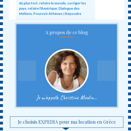
du plus fort
,
refaire le monde
,
corriger les
pays
,
refaire l'Amérique
,
Dialogue des
Méliens
,
Pourvoir Athènes
|
Répondre
A propos de ce blog
Je m'appelle Christine Moulin...
Je choisis EXPEDIA pour ma location en Grèce