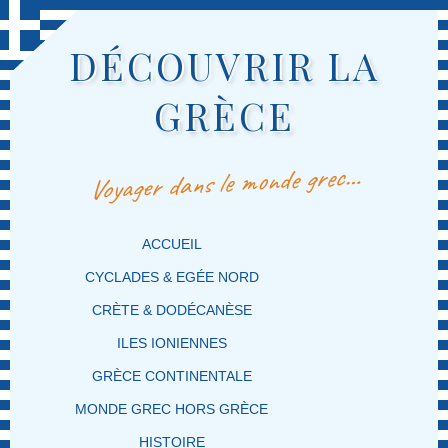
DÉCOUVRIR LA
GRÈCE
Voyager dans le monde grec…
MENU PRINCIPAL
MASQUER LA NAVIGATION PRINCIPALE
MASQUER LA NAVIGATION SECONDAIRE
ACCUEIL
CYCLADES & EGÉE NORD
CRÈTE & DODÉCANÈSE
ILES IONIENNES
GRÈCE CONTINENTALE
MONDE GREC HORS GRÈCE
HISTOIRE