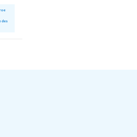
roe
e des