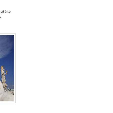
tratège
é