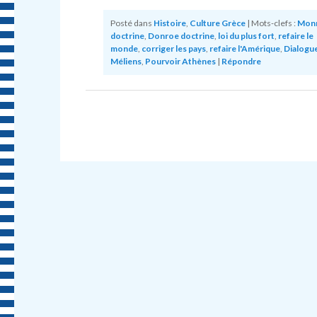
Posté dans
Histoire
,
Culture Grèce
|
Mots-clefs :
Mon
doctrine
,
Donroe doctrine
,
loi du plus fort
,
refaire le
monde
,
corriger les pays
,
refaire l'Amérique
,
Dialogu
Méliens
,
Pourvoir Athènes
|
Répondre