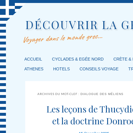
DÉCOUVRIR LA G
Voyager dans le monde grec…
MENU PRINCIPAL
ACCUEIL
MASQUER LA NAVIGATION PRINCIPALE
MASQUER LA NAVIGATION SECONDAIRE
CYCLADES & EGÉE NORD
CRÈTE &
ATHENES
HOTELS
CONSEILS VOYAGE
T
ARCHIVES DU MOT-CLEF :
DIALOGUE DES MÉLIENS
Les leçons de Thucyd
et la doctrine Donro