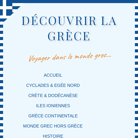
DÉCOUVRIR LA
GRÈCE
Voyager dans le monde grec…
MENU PRINCIPAL
MASQUER LA NAVIGATION PRINCIPALE
MASQUER LA NAVIGATION SECONDAIRE
ACCUEIL
CYCLADES & EGÉE NORD
CRÈTE & DODÉCANÈSE
ILES IONIENNES
GRÈCE CONTINENTALE
MONDE GREC HORS GRÈCE
HISTOIRE