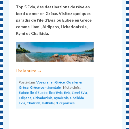
Top 5 Evia, des destinations de rêve en
bord de mer en Grèce. Visitez quelques
paradis de l’île d’Evia ou Eub
é
e en Grèce
comme Limni, Aidipsos, Lichadonissia,
Kymi et Chalkida.
Lire la suite
→
Posté dans
Voyager en Grèce
,
Ou aller en
Grèce
,
Grèce continentale
|
Mots-clefs :
Eubée
,
ile d'Eubée
,
ile d'Evia
,
Evia
,
Limni Evia
,
Edipsos
,
Lichadonisia
,
Kymi Evia
,
Chalkida
Evia
,
Chalkida
,
Halkida
|
3
Réponses