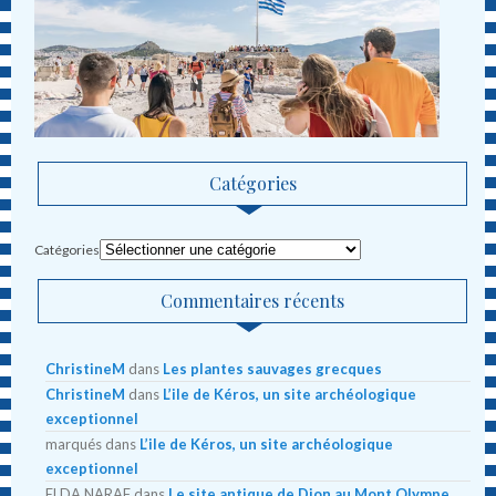
Catégories
Catégories
Commentaires récents
ChristineM
dans
Les plantes sauvages grecques
ChristineM
dans
L’ile de Kéros, un site archéologique
exceptionnel
marqués
dans
L’ile de Kéros, un site archéologique
exceptionnel
ELDA NARAF
dans
Le site antique de Dion au Mont Olympe