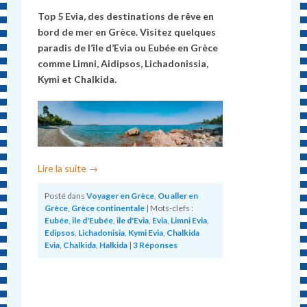
Top 5 Evia, des destinations de rêve en
bord de mer en Grèce. Visitez quelques
paradis de l’île d’Evia ou Eub
é
e en Grèce
comme Limni, Aidipsos, Lichadonissia,
Kymi et Chalkida.
Lire la suite
→
Posté dans
Voyager en Grèce
,
Ou aller en
Grèce
,
Grèce continentale
|
Mots-clefs :
Eubée
,
ile d'Eubée
,
ile d'Evia
,
Evia
,
Limni Evia
,
Edipsos
,
Lichadonisia
,
Kymi Evia
,
Chalkida
Evia
,
Chalkida
,
Halkida
|
3
Réponses