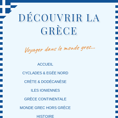
DÉCOUVRIR LA
GRÈCE
Voyager dans le monde grec…
MENU PRINCIPAL
MASQUER LA NAVIGATION PRINCIPALE
MASQUER LA NAVIGATION SECONDAIRE
ACCUEIL
CYCLADES & EGÉE NORD
CRÈTE & DODÉCANÈSE
ILES IONIENNES
GRÈCE CONTINENTALE
MONDE GREC HORS GRÈCE
HISTOIRE