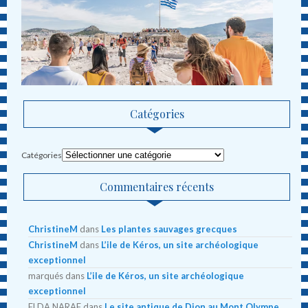
Catégories
Catégories
Commentaires récents
ChristineM
dans
Les plantes sauvages grecques
ChristineM
dans
L’ile de Kéros, un site archéologique
exceptionnel
marqués
dans
L’ile de Kéros, un site archéologique
exceptionnel
ELDA NARAF
dans
Le site antique de Dion au Mont Olympe