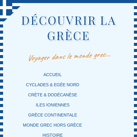
DÉCOUVRIR LA
GRÈCE
Voyager dans le monde grec…
MENU PRINCIPAL
MASQUER LA NAVIGATION PRINCIPALE
MASQUER LA NAVIGATION SECONDAIRE
ACCUEIL
CYCLADES & EGÉE NORD
CRÈTE & DODÉCANÈSE
ILES IONIENNES
GRÈCE CONTINENTALE
MONDE GREC HORS GRÈCE
HISTOIRE