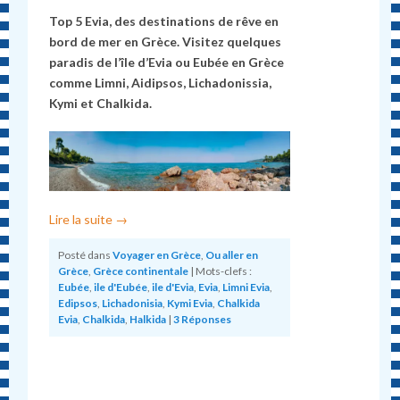
Top 5 Evia, des destinations de rêve en
bord de mer en Grèce. Visitez quelques
paradis de l’île d’Evia ou Eub
é
e en Grèce
comme Limni, Aidipsos, Lichadonissia,
Kymi et Chalkida.
Lire la suite
→
Posté dans
Voyager en Grèce
,
Ou aller en
Grèce
,
Grèce continentale
|
Mots-clefs :
Eubée
,
ile d'Eubée
,
ile d'Evia
,
Evia
,
Limni Evia
,
Edipsos
,
Lichadonisia
,
Kymi Evia
,
Chalkida
Evia
,
Chalkida
,
Halkida
|
3
Réponses