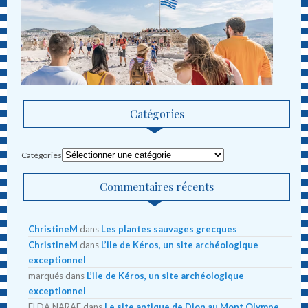
Catégories
Catégories
Commentaires récents
ChristineM
dans
Les plantes sauvages grecques
ChristineM
dans
L’ile de Kéros, un site archéologique
exceptionnel
marqués
dans
L’ile de Kéros, un site archéologique
exceptionnel
ELDA NARAF
dans
Le site antique de Dion au Mont Olympe