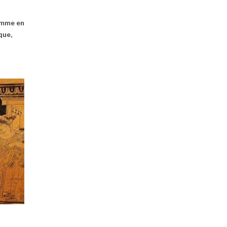
femme en
que,