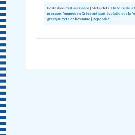
Posté dans
Culture Grèce
|
Mots-clefs :
Histoire de l
grecque
,
femmes en Grèce antique
,
évolution de la 
grecque
,
fete de la femme
|
Répondre