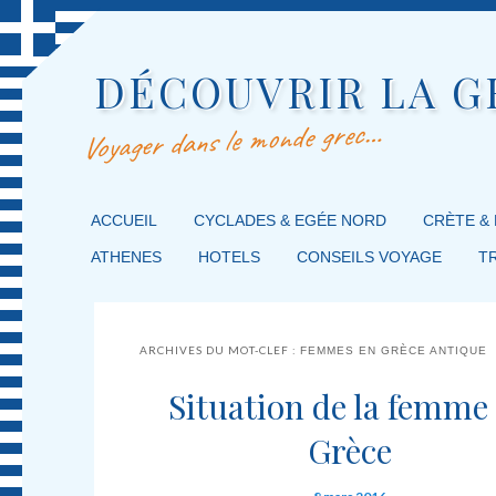
DÉCOUVRIR LA G
Voyager dans le monde grec…
MENU PRINCIPAL
ACCUEIL
MASQUER LA NAVIGATION PRINCIPALE
MASQUER LA NAVIGATION SECONDAIRE
CYCLADES & EGÉE NORD
CRÈTE &
ATHENES
HOTELS
CONSEILS VOYAGE
T
ARCHIVES DU MOT-CLEF :
FEMMES EN GRÈCE ANTIQUE
Situation de la femme
Grèce