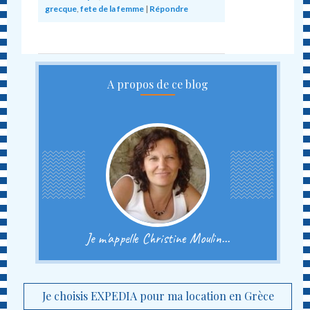
grecque
,
fete de la femme
|
Répondre
A propos de ce blog
Je m'appelle Christine Moulin...
Je choisis EXPEDIA pour ma location en Grèce