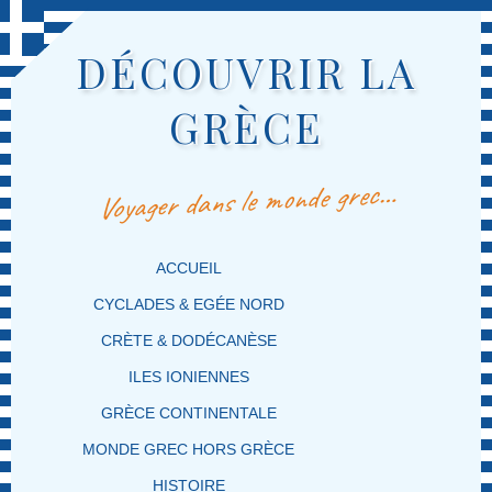
DÉCOUVRIR LA
GRÈCE
Voyager dans le monde grec…
MENU PRINCIPAL
MASQUER LA NAVIGATION PRINCIPALE
MASQUER LA NAVIGATION SECONDAIRE
ACCUEIL
CYCLADES & EGÉE NORD
CRÈTE & DODÉCANÈSE
ILES IONIENNES
GRÈCE CONTINENTALE
MONDE GREC HORS GRÈCE
HISTOIRE