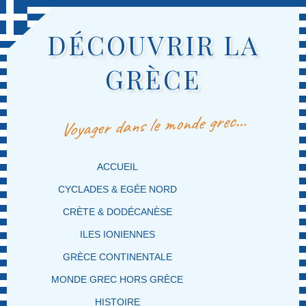
DÉCOUVRIR LA
GRÈCE
Voyager dans le monde grec…
MENU PRINCIPAL
MASQUER LA NAVIGATION PRINCIPALE
MASQUER LA NAVIGATION SECONDAIRE
ACCUEIL
CYCLADES & EGÉE NORD
CRÈTE & DODÉCANÈSE
ILES IONIENNES
GRÈCE CONTINENTALE
MONDE GREC HORS GRÈCE
HISTOIRE