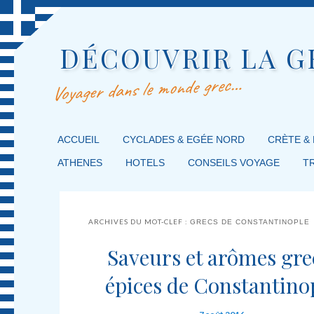
DÉCOUVRIR LA G
Voyager dans le monde grec…
MENU PRINCIPAL
ACCUEIL
MASQUER LA NAVIGATION PRINCIPALE
MASQUER LA NAVIGATION SECONDAIRE
CYCLADES & EGÉE NORD
CRÈTE &
ATHENES
HOTELS
CONSEILS VOYAGE
T
ARCHIVES DU MOT-CLEF :
GRECS DE CONSTANTINOPLE
Saveurs et arômes gre
épices de Constantino