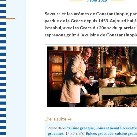
7 août 2016
Saveurs et les arômes de Constantinople
,
pat
perdue
de la Grèce depuis 1453
.
Aujourd’hui à
Istanbul
,
avec les Grecs du 20e sc du quartier 
reprenons goût à
la cuisine de Constantinopl
Lire la suite
→
Posté dans
Cuisine grecque
,
Soins et beauté
,
Recette
grecques
|
Mots-clefs :
Epices grecques
,
cuisine grec