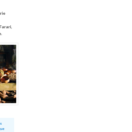
rie
Farari
,
e
.
s
que