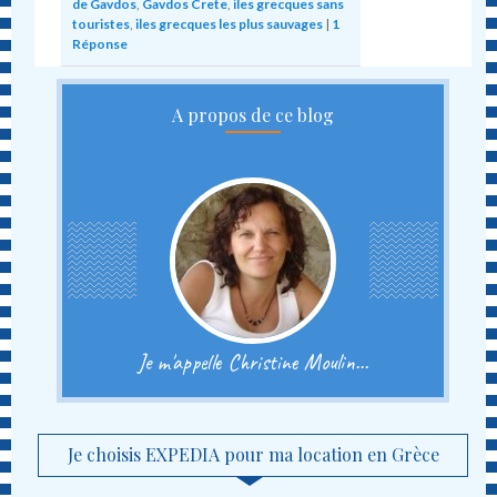
de Gavdos
,
Gavdos Crete
,
iles grecques sans
touristes
,
iles grecques les plus sauvages
|
1
Réponse
A propos de ce blog
Je m'appelle Christine Moulin...
Je choisis EXPEDIA pour ma location en Grèce