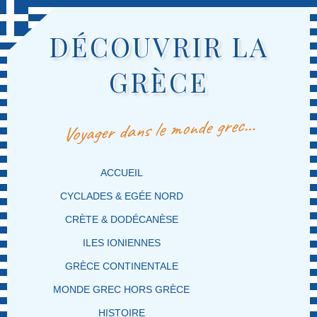
DÉCOUVRIR LA
GRÈCE
Voyager dans le monde grec…
MENU PRINCIPAL
MASQUER LA NAVIGATION PRINCIPALE
MASQUER LA NAVIGATION SECONDAIRE
ACCUEIL
CYCLADES & EGÉE NORD
CRÈTE & DODÉCANÈSE
ILES IONIENNES
GRÈCE CONTINENTALE
MONDE GREC HORS GRÈCE
HISTOIRE