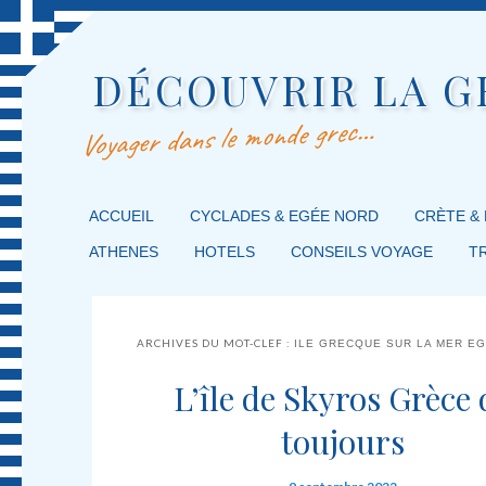
DÉCOUVRIR LA G
Voyager dans le monde grec…
MENU PRINCIPAL
ACCUEIL
MASQUER LA NAVIGATION PRINCIPALE
MASQUER LA NAVIGATION SECONDAIRE
CYCLADES & EGÉE NORD
CRÈTE &
ATHENES
HOTELS
CONSEILS VOYAGE
T
ARCHIVES DU MOT-CLEF :
ILE GRECQUE SUR LA MER E
L’île de Skyros Grèce 
toujours