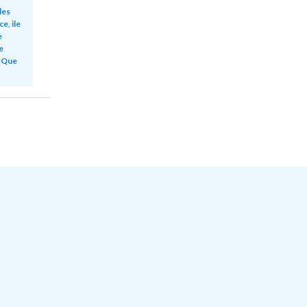
des
èce
,
ile
e
e
,
Que