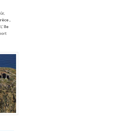
ûr,
rèce ,
L’
île
port