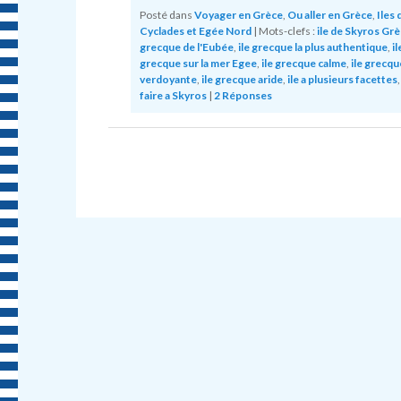
Posté dans
Voyager en Grèce
,
Ou aller en Grèce
,
Iles 
Cyclades et Egée Nord
|
Mots-clefs :
ile de Skyros Gr
grecque de l'Eubée
,
ile grecque la plus authentique
,
il
grecque sur la mer Egee
,
ile grecque calme
,
ile grecqu
verdoyante
,
ile grecque aride
,
ile a plusieurs facettes
faire a Skyros
|
2
Réponses