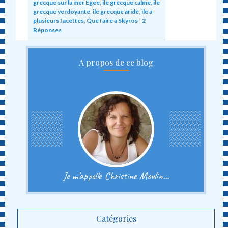
grecque sur la mer Egee
,
ile grecque calme
,
ile
grecque verdoyante
,
ile grecque aride
,
ile a
plusieurs facettes
,
Que faire a Skyros
|
2
Réponses
A propos de ce blog
Je m'appelle Christine Moulin...
Catégories