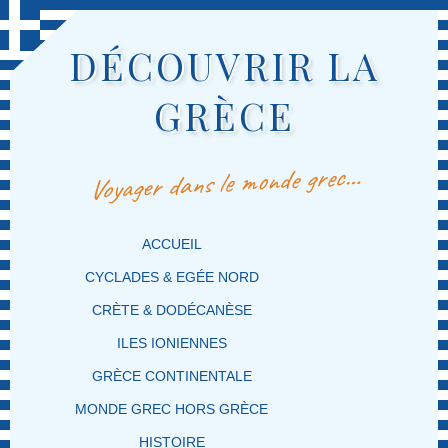
DÉCOUVRIR LA
GRÈCE
Voyager dans le monde grec…
MENU PRINCIPAL
MASQUER LA NAVIGATION PRINCIPALE
MASQUER LA NAVIGATION SECONDAIRE
ACCUEIL
CYCLADES & EGÉE NORD
CRÈTE & DODÉCANÈSE
ILES IONIENNES
GRÈCE CONTINENTALE
MONDE GREC HORS GRÈCE
HISTOIRE