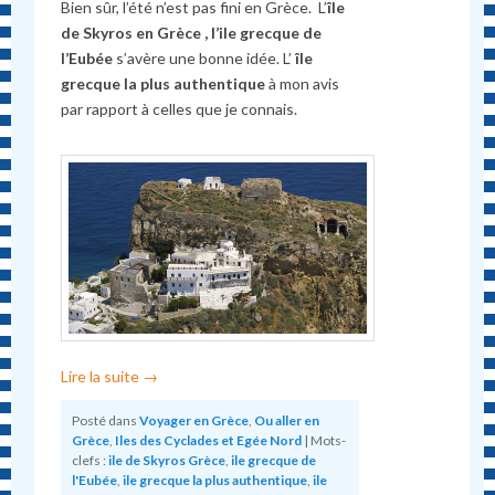
Bien sûr, l’été n’est pas fini en Grèce. L’
île
de Skyros en Grèce , l’ile grecque de
l’Eubée
s’avère une bonne idée. L’
île
grecque la plus authentique
à mon avis
par rapport à celles que je connais.
Lire la suite
→
Posté dans
Voyager en Grèce
,
Ou aller en
Grèce
,
Iles des Cyclades et Egée Nord
|
Mots-
clefs :
ile de Skyros Grèce
,
ile grecque de
l'Eubée
,
ile grecque la plus authentique
,
ile