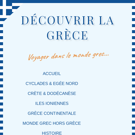
DÉCOUVRIR LA
GRÈCE
Voyager dans le monde grec…
MENU PRINCIPAL
MASQUER LA NAVIGATION PRINCIPALE
MASQUER LA NAVIGATION SECONDAIRE
ACCUEIL
CYCLADES & EGÉE NORD
CRÈTE & DODÉCANÈSE
ILES IONIENNES
GRÈCE CONTINENTALE
MONDE GREC HORS GRÈCE
HISTOIRE