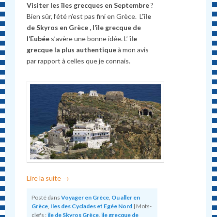
Visiter les îles grecques en Septembre
?
Bien sûr, l’été n’est pas fini en Grèce. L’
île
de Skyros en Grèce , l’ile grecque de
l’Eubée
s’avère une bonne idée. L’
île
grecque la plus authentique
à mon avis
par rapport à celles que je connais.
Lire la suite
→
Posté dans
Voyager en Grèce
,
Ou aller en
Grèce
,
Iles des Cyclades et Egée Nord
|
Mots-
clefs :
ile de Skyros Grèce
,
ile grecque de