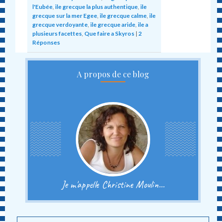
l'Eubée
,
ile grecque la plus authentique
,
ile
grecque sur la mer Egee
,
ile grecque calme
,
ile
grecque verdoyante
,
ile grecque aride
,
ile a
plusieurs facettes
,
Que faire a Skyros
|
2
Réponses
A propos de ce blog
Je m'appelle Christine Moulin...