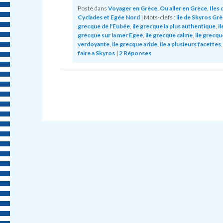
Posté dans
Voyager en Grèce
,
Ou aller en Grèce
,
Iles 
Cyclades et Egée Nord
|
Mots-clefs :
ile de Skyros Gr
grecque de l'Eubée
,
ile grecque la plus authentique
,
il
grecque sur la mer Egee
,
ile grecque calme
,
ile grecqu
verdoyante
,
ile grecque aride
,
ile a plusieurs facettes
faire a Skyros
|
2
Réponses