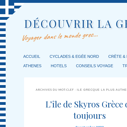
DÉCOUVRIR LA G
Voyager dans le monde grec…
MENU PRINCIPAL
ACCUEIL
MASQUER LA NAVIGATION PRINCIPALE
MASQUER LA NAVIGATION SECONDAIRE
CYCLADES & EGÉE NORD
CRÈTE &
ATHENES
HOTELS
CONSEILS VOYAGE
T
ARCHIVES DU MOT-CLEF :
ILE GRECQUE LA PLUS AUTH
L’île de Skyros Grèce 
toujours