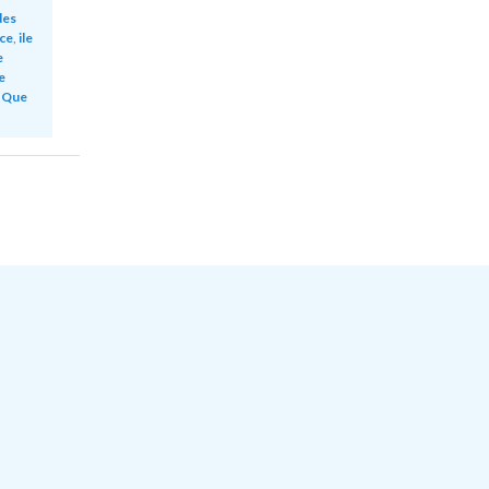
des
èce
,
ile
e
e
,
Que