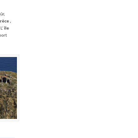
ûr,
rèce ,
L’
île
port