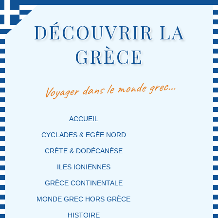
DÉCOUVRIR LA
GRÈCE
Voyager dans le monde grec…
MENU PRINCIPAL
MASQUER LA NAVIGATION PRINCIPALE
MASQUER LA NAVIGATION SECONDAIRE
ACCUEIL
CYCLADES & EGÉE NORD
CRÈTE & DODÉCANÈSE
ILES IONIENNES
GRÈCE CONTINENTALE
MONDE GREC HORS GRÈCE
HISTOIRE