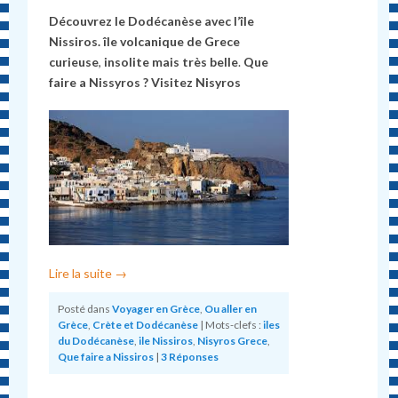
Découvrez le Dodécanèse avec l’île
Nissiros. île volcanique de Grece
curieuse
,
insolite mais très belle
.
Que
faire a Nissyros ?
Visitez Nisyros
Lire la suite
→
Posté dans
Voyager en Grèce
,
Ou aller en
Grèce
,
Crète et Dodécanèse
|
Mots-clefs :
iles
du Dodécanèse
,
ile Nissiros
,
Nisyros Grece
,
Que faire a Nissiros
|
3
Réponses