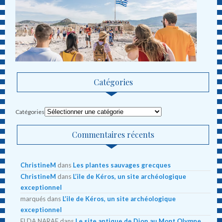
Catégories
Catégories
Commentaires récents
ChristineM
dans
Les plantes sauvages grecques
ChristineM
dans
L’ile de Kéros, un site archéologique
exceptionnel
marqués
dans
L’ile de Kéros, un site archéologique
exceptionnel
ELDA NARAF
dans
Le site antique de Dion au Mont Olympe