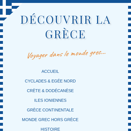
DÉCOUVRIR LA
GRÈCE
Voyager dans le monde grec…
MENU PRINCIPAL
MASQUER LA NAVIGATION PRINCIPALE
MASQUER LA NAVIGATION SECONDAIRE
ACCUEIL
CYCLADES & EGÉE NORD
CRÈTE & DODÉCANÈSE
ILES IONIENNES
GRÈCE CONTINENTALE
MONDE GREC HORS GRÈCE
HISTOIRE