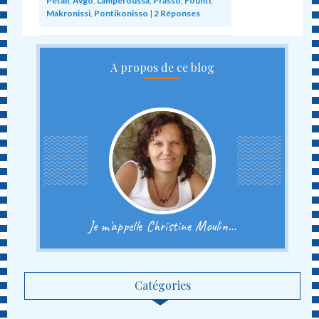
Pétali
,
Avgo
,
Lampéroussa
,
Prasso
,
Founti
,
Makronissi
,
Pontikonisso
|
2
Réponses
A propos de ce blog
Je m'appelle Christine Moulin...
Catégories