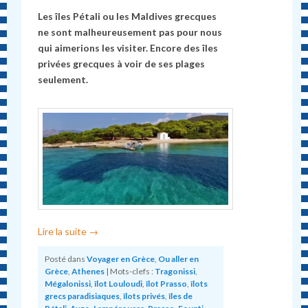
Les îles Pétali ou les Maldives grecques
ne sont malheureusement pas pour nous
qui aimerions les visiter. Encore des îles
privées grecques à voir de ses plages
seulement.
Lire la suite
→
Posté dans
Voyager en Grèce
,
Ou aller en
Grèce
,
Athenes
|
Mots-clefs :
Tragonissi
,
Mégalonissi
,
îlot Louloudi
,
îlot Prasso
,
îlots
grecs paradisiaques
,
îlots privés
,
îles de