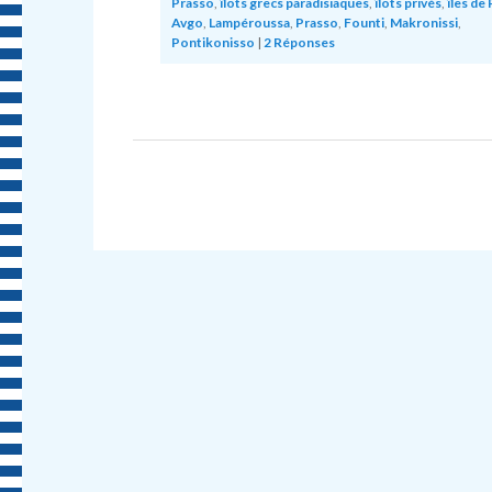
Prasso
,
îlots grecs paradisiaques
,
îlots privés
,
îles de 
Avgo
,
Lampéroussa
,
Prasso
,
Founti
,
Makronissi
,
Pontikonisso
|
2
Réponses