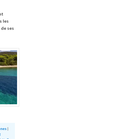
nt
 les
r de ses
enes
|
t