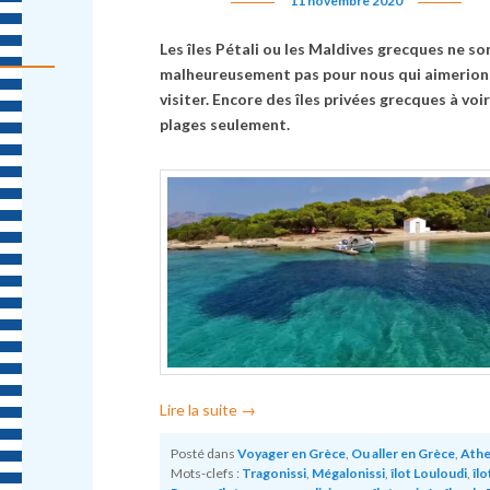
11 novembre 2020
Les îles Pétali ou les Maldives grecques ne so
malheureusement pas pour nous qui aimerions
visiter. Encore des îles privées grecques à voi
plages seulement.
Lire la suite
→
Posté dans
Voyager en Grèce
,
Ou aller en Grèce
,
Ath
Mots-clefs :
Tragonissi
,
Mégalonissi
,
îlot Louloudi
,
îlo