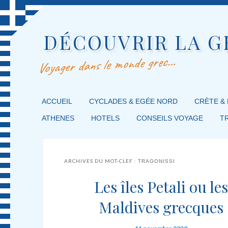
DÉCOUVRIR LA G
Voyager dans le monde grec…
MENU PRINCIPAL
ACCUEIL
MASQUER LA NAVIGATION PRINCIPALE
MASQUER LA NAVIGATION SECONDAIRE
CYCLADES & EGÉE NORD
CRÈTE &
ATHENES
HOTELS
CONSEILS VOYAGE
T
ARCHIVES DU MOT-CLEF :
TRAGONISSI
Les îles Petali ou les
Maldives grecques