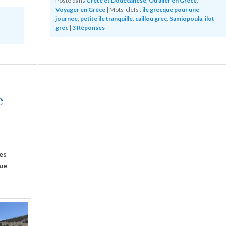
Posté dans
Crète et Dodécanèse
,
Ou aller en Grèce
,
Voyager en Grèce
|
Mots-clefs :
ile grecque pour une
journee
,
petite ile tranquille
,
caillou grec
,
Samiopoula
,
ilot
,
grec
|
3
Réponses
e
es
que