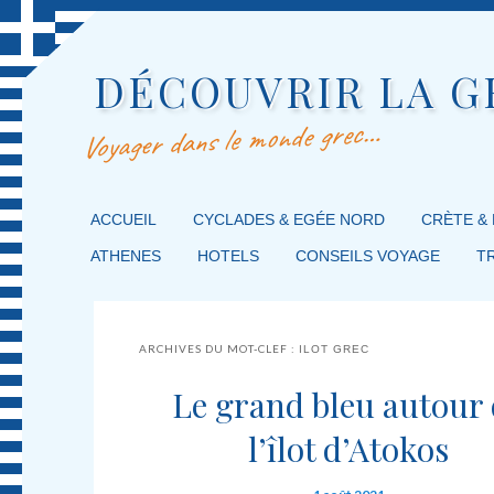
DÉCOUVRIR LA G
Voyager dans le monde grec…
MENU PRINCIPAL
ACCUEIL
MASQUER LA NAVIGATION PRINCIPALE
MASQUER LA NAVIGATION SECONDAIRE
CYCLADES & EGÉE NORD
CRÈTE &
ATHENES
HOTELS
CONSEILS VOYAGE
T
ARCHIVES DU MOT-CLEF :
ILOT GREC
Le grand bleu autour
l’îlot d’Atokos