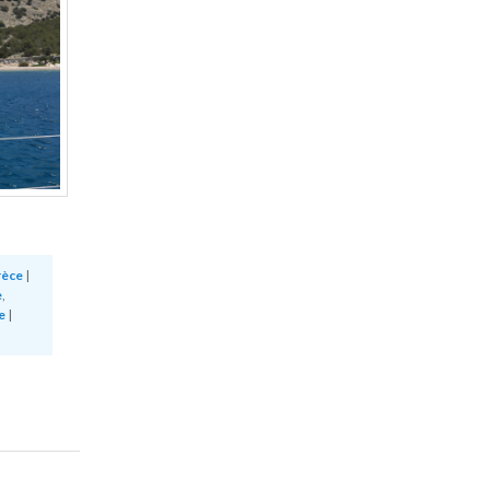
rèce
|
e
,
e
|