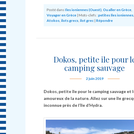
Posté dans
Iles ioniennes (Ouest)
,
Ou aller en Grèce
,
Voyager en Grèce
|
Mots-clefs :
petites îles ioniennes
Atokos
,
ilots grecs
,
ilot grec
|
Répondre
Dokos, petite ile pour l
camping sauvage
2 juin 2019
Dokos, petite île pour le camping sauvage et l
amoureux de la nature. Allez sur une île grec
inconnue près de l’île d’Hydra.