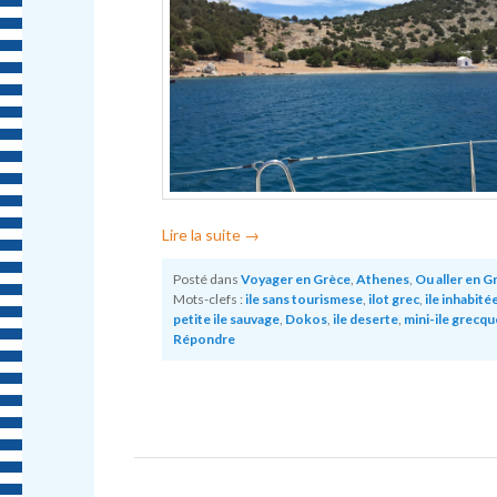
Lire la suite
→
Posté dans
Voyager en Grèce
,
Athenes
,
Ou aller en G
Mots-clefs :
ile sans tourismese
,
ilot grec
,
ile inhabité
petite ile sauvage
,
Dokos
,
ile deserte
,
mini-ile grecqu
Répondre