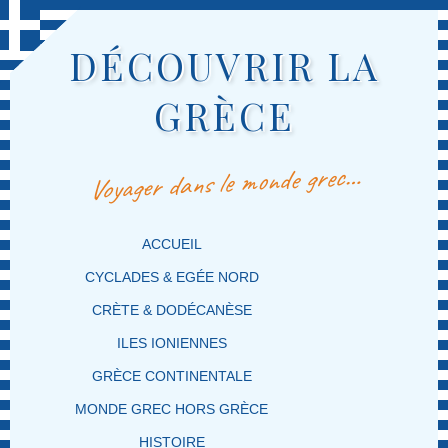
DÉCOUVRIR LA
GRÈCE
Voyager dans le monde grec…
MENU PRINCIPAL
MASQUER LA NAVIGATION PRINCIPALE
MASQUER LA NAVIGATION SECONDAIRE
ACCUEIL
CYCLADES & EGÉE NORD
CRÈTE & DODÉCANÈSE
ILES IONIENNES
GRÈCE CONTINENTALE
MONDE GREC HORS GRÈCE
HISTOIRE