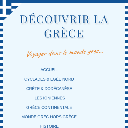
DÉCOUVRIR LA
GRÈCE
Voyager dans le monde grec…
MENU PRINCIPAL
MASQUER LA NAVIGATION PRINCIPALE
MASQUER LA NAVIGATION SECONDAIRE
ACCUEIL
CYCLADES & EGÉE NORD
CRÈTE & DODÉCANÈSE
ILES IONIENNES
GRÈCE CONTINENTALE
MONDE GREC HORS GRÈCE
HISTOIRE