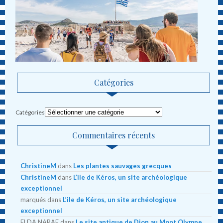
Catégories
Catégories
Commentaires récents
ChristineM
dans
Les plantes sauvages grecques
ChristineM
dans
L’ile de Kéros, un site archéologique
exceptionnel
marqués
dans
L’ile de Kéros, un site archéologique
exceptionnel
ELDA NARAF
dans
Le site antique de Dion au Mont Olympe