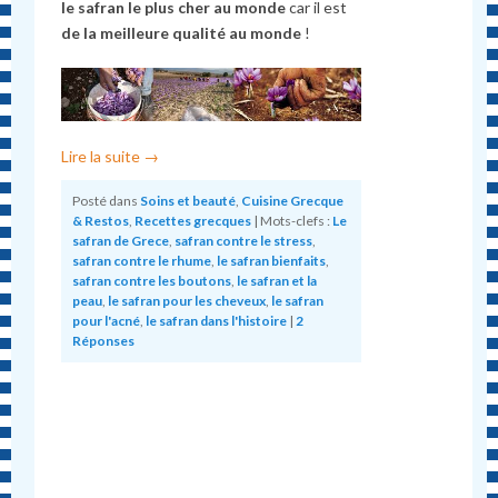
le safran le plus cher au monde
car il est
de la meilleure qualité au monde
!
Lire la suite
→
Posté dans
Soins et beauté
,
Cuisine Grecque
& Restos
,
Recettes grecques
|
Mots-clefs :
Le
safran de Grece
,
safran contre le stress
,
safran contre le rhume
,
le safran bienfaits
,
safran contre les boutons
,
le safran et la
peau
,
le safran pour les cheveux
,
le safran
pour l'acné
,
le safran dans l'histoire
|
2
Réponses