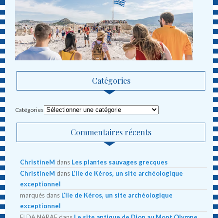
Catégories
Catégories
Commentaires récents
ChristineM
dans
Les plantes sauvages grecques
ChristineM
dans
L’ile de Kéros, un site archéologique
exceptionnel
marqués
dans
L’ile de Kéros, un site archéologique
exceptionnel
ELDA NARAF
dans
Le site antique de Dion au Mont Olympe