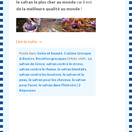
le safran le plus cher au monde
car il est
de la meilleure qualité au monde
!
Lire la suite
→
Posté dans
Soins et beauté
,
Cuisine Grecque
& Restos
,
Recettes grecques
|
Mots-clefs :
Le
safran de Grece
,
safran contre le stress
,
safran contre le rhume
,
le safran bienfaits
,
safran contre les boutons
,
le safran et la
peau
,
le safran pour les cheveux
,
le safran
pour l'acné
,
le safran dans l'histoire
|
2
Réponses