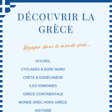
DÉCOUVRIR LA
GRÈCE
Voyager dans le monde grec…
MENU PRINCIPAL
MASQUER LA NAVIGATION PRINCIPALE
MASQUER LA NAVIGATION SECONDAIRE
ACCUEIL
CYCLADES & EGÉE NORD
CRÈTE & DODÉCANÈSE
ILES IONIENNES
GRÈCE CONTINENTALE
MONDE GREC HORS GRÈCE
HISTOIRE