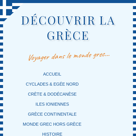
DÉCOUVRIR LA
GRÈCE
Voyager dans le monde grec…
MENU PRINCIPAL
MASQUER LA NAVIGATION PRINCIPALE
MASQUER LA NAVIGATION SECONDAIRE
ACCUEIL
CYCLADES & EGÉE NORD
CRÈTE & DODÉCANÈSE
ILES IONIENNES
GRÈCE CONTINENTALE
MONDE GREC HORS GRÈCE
HISTOIRE