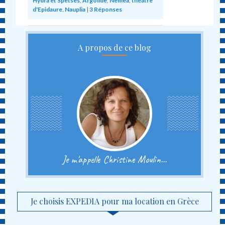
Hydra et Spetsès
,
Argolide
,
Nemea
,
théâtre
d'Epidaure
,
Nauplia
|
3
Réponses
A propos de ce blog
Je m'appelle Christine Moulin...
Je choisis EXPEDIA pour ma location en Grèce