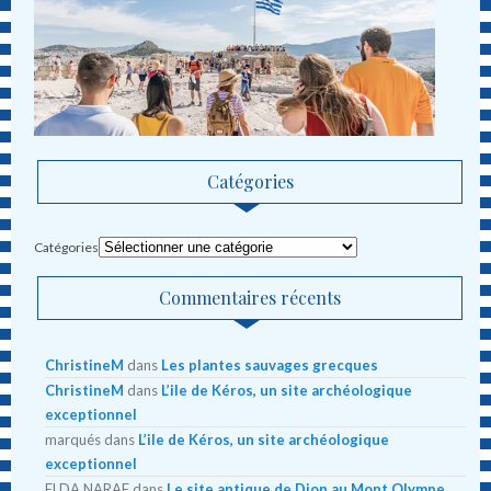
Catégories
Catégories
Commentaires récents
ChristineM
dans
Les plantes sauvages grecques
ChristineM
dans
L’ile de Kéros, un site archéologique
exceptionnel
marqués
dans
L’ile de Kéros, un site archéologique
exceptionnel
ELDA NARAF
dans
Le site antique de Dion au Mont Olympe