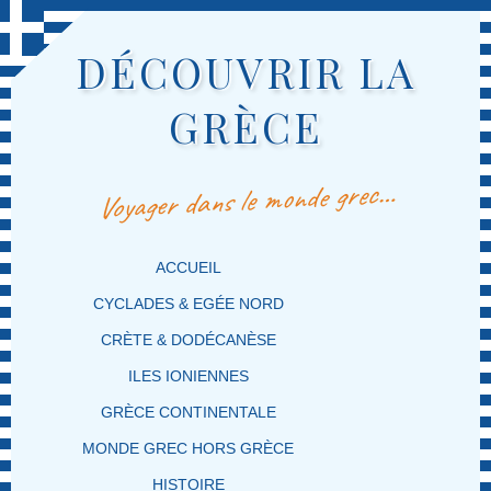
DÉCOUVRIR LA
GRÈCE
Voyager dans le monde grec…
MENU PRINCIPAL
MASQUER LA NAVIGATION PRINCIPALE
MASQUER LA NAVIGATION SECONDAIRE
ACCUEIL
CYCLADES & EGÉE NORD
CRÈTE & DODÉCANÈSE
ILES IONIENNES
GRÈCE CONTINENTALE
MONDE GREC HORS GRÈCE
HISTOIRE