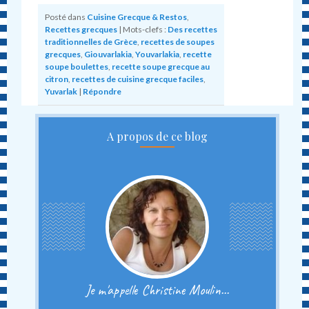
Posté dans
Cuisine Grecque & Restos
,
Recettes grecques
|
Mots-clefs :
Des recettes
traditionnelles de Grèce
,
recettes de soupes
grecques
,
Giouvarlakia
,
Youvarlakia
,
recette
soupe boulettes
,
recette soupe grecque au
citron
,
recettes de cuisine grecque faciles
,
Yuvarlak
|
Répondre
A propos de ce blog
Je m'appelle Christine Moulin...