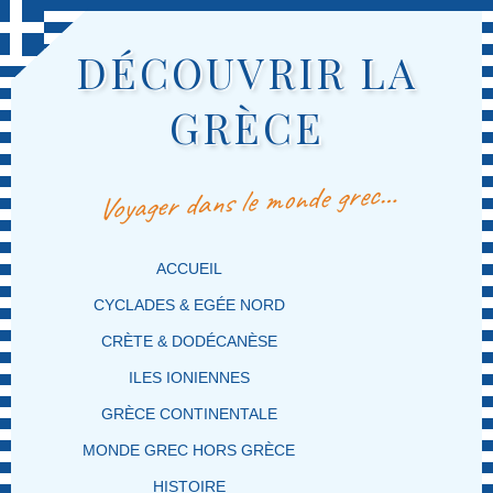
DÉCOUVRIR LA
GRÈCE
Voyager dans le monde grec…
MENU PRINCIPAL
MASQUER LA NAVIGATION PRINCIPALE
MASQUER LA NAVIGATION SECONDAIRE
ACCUEIL
CYCLADES & EGÉE NORD
CRÈTE & DODÉCANÈSE
ILES IONIENNES
GRÈCE CONTINENTALE
MONDE GREC HORS GRÈCE
HISTOIRE