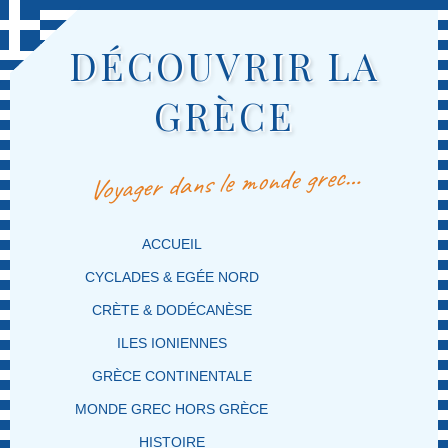
DÉCOUVRIR LA
GRÈCE
Voyager dans le monde grec…
MENU PRINCIPAL
MASQUER LA NAVIGATION PRINCIPALE
MASQUER LA NAVIGATION SECONDAIRE
ACCUEIL
CYCLADES & EGÉE NORD
CRÈTE & DODÉCANÈSE
ILES IONIENNES
GRÈCE CONTINENTALE
MONDE GREC HORS GRÈCE
HISTOIRE