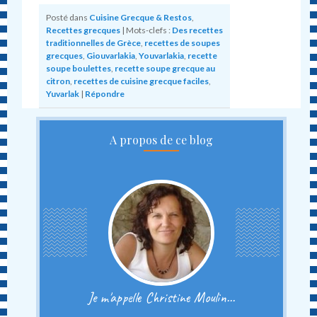
Posté dans
Cuisine Grecque & Restos
,
Recettes grecques
|
Mots-clefs :
Des recettes
traditionnelles de Grèce
,
recettes de soupes
grecques
,
Giouvarlakia
,
Youvarlakia
,
recette
soupe boulettes
,
recette soupe grecque au
citron
,
recettes de cuisine grecque faciles
,
Yuvarlak
|
Répondre
A propos de ce blog
Je m'appelle Christine Moulin...