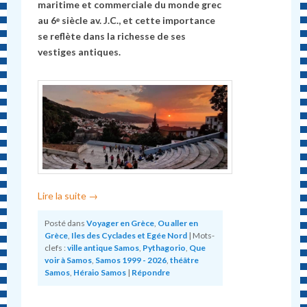
maritime et commerciale du monde grec
au 6ᵉ siècle av. J.C., et cette importance
se reflète dans la richesse de ses
vestiges antiques.
Lire la suite
→
Posté dans
Voyager en Grèce
,
Ou aller en
Grèce
,
Iles des Cyclades et Egée Nord
|
Mots-
clefs :
ville antique Samos
,
Pythagorio
,
Que
voir à Samos
,
Samos 1999 - 2026
,
théâtre
Samos
,
Héraio Samos
|
Répondre