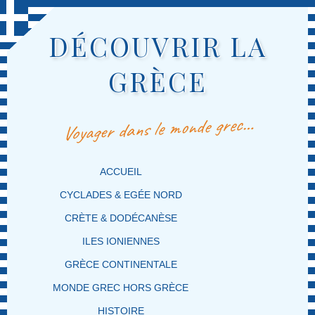
DÉCOUVRIR LA
GRÈCE
Voyager dans le monde grec…
MENU PRINCIPAL
MASQUER LA NAVIGATION PRINCIPALE
MASQUER LA NAVIGATION SECONDAIRE
ACCUEIL
CYCLADES & EGÉE NORD
CRÈTE & DODÉCANÈSE
ILES IONIENNES
GRÈCE CONTINENTALE
MONDE GREC HORS GRÈCE
HISTOIRE