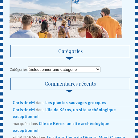
Catégories
Catégories
Commentaires récents
ChristineM
dans
Les plantes sauvages grecques
ChristineM
dans
L’ile de Kéros, un site archéologique
exceptionnel
marqués
dans
L’ile de Kéros, un site archéologique
exceptionnel
ELDA NARAF
dans
Le site antique de Dion au Mont Olympe