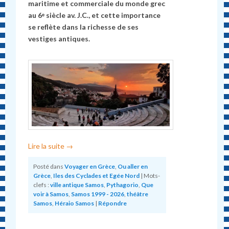
maritime et commerciale du monde grec
au 6ᵉ siècle av. J.C., et cette importance
se reflète dans la richesse de ses
vestiges antiques.
Lire la suite
→
Posté dans
Voyager en Grèce
,
Ou aller en
Grèce
,
Iles des Cyclades et Egée Nord
|
Mots-
clefs :
ville antique Samos
,
Pythagorio
,
Que
voir à Samos
,
Samos 1999 - 2026
,
théâtre
Samos
,
Héraio Samos
|
Répondre