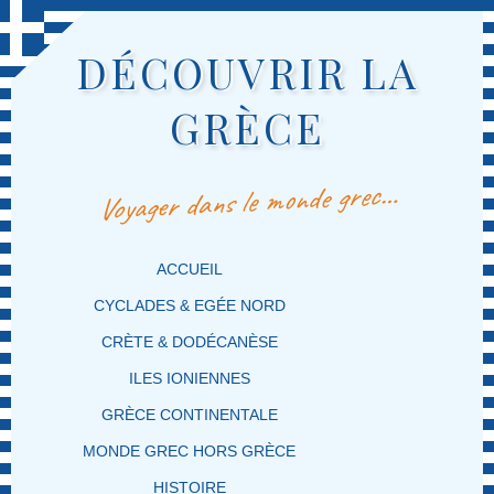
DÉCOUVRIR LA
GRÈCE
Voyager dans le monde grec…
MENU PRINCIPAL
MASQUER LA NAVIGATION PRINCIPALE
MASQUER LA NAVIGATION SECONDAIRE
ACCUEIL
CYCLADES & EGÉE NORD
CRÈTE & DODÉCANÈSE
ILES IONIENNES
GRÈCE CONTINENTALE
MONDE GREC HORS GRÈCE
HISTOIRE