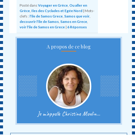
Posté dans
Voyager en Grèce
,
Ou aller en
Grèce
,
Iles des Cyclades et Egée Nord
|
Mots-
clefs :
l'ile de Samos Grece
,
Samos que voir
,
decouvrir l'ile de Samos
,
Samos en Grece
,
voir l'ile de Samos en Grece
|
6
Réponses
A propos de ce blog
Je m'appelle Christine Moulin...