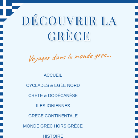
DÉCOUVRIR LA
GRÈCE
Voyager dans le monde grec…
MENU PRINCIPAL
MASQUER LA NAVIGATION PRINCIPALE
MASQUER LA NAVIGATION SECONDAIRE
ACCUEIL
CYCLADES & EGÉE NORD
CRÈTE & DODÉCANÈSE
ILES IONIENNES
GRÈCE CONTINENTALE
MONDE GREC HORS GRÈCE
HISTOIRE