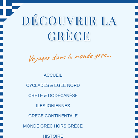
DÉCOUVRIR LA
GRÈCE
Voyager dans le monde grec…
MENU PRINCIPAL
MASQUER LA NAVIGATION PRINCIPALE
MASQUER LA NAVIGATION SECONDAIRE
ACCUEIL
CYCLADES & EGÉE NORD
CRÈTE & DODÉCANÈSE
ILES IONIENNES
GRÈCE CONTINENTALE
MONDE GREC HORS GRÈCE
HISTOIRE