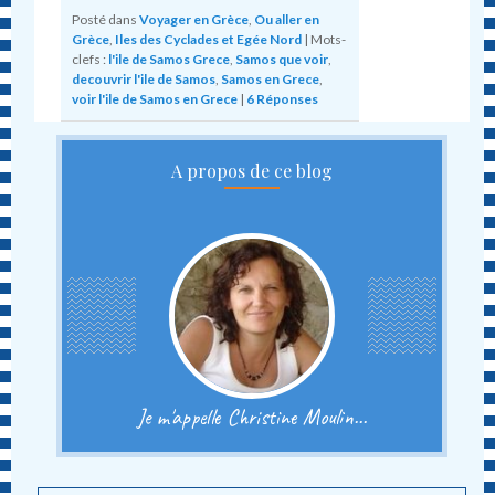
Posté dans
Voyager en Grèce
,
Ou aller en
Grèce
,
Iles des Cyclades et Egée Nord
|
Mots-
clefs :
l'ile de Samos Grece
,
Samos que voir
,
decouvrir l'ile de Samos
,
Samos en Grece
,
voir l'ile de Samos en Grece
|
6
Réponses
A propos de ce blog
Je m'appelle Christine Moulin...