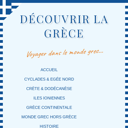
DÉCOUVRIR LA
GRÈCE
Voyager dans le monde grec…
MENU PRINCIPAL
MASQUER LA NAVIGATION PRINCIPALE
MASQUER LA NAVIGATION SECONDAIRE
ACCUEIL
CYCLADES & EGÉE NORD
CRÈTE & DODÉCANÈSE
ILES IONIENNES
GRÈCE CONTINENTALE
MONDE GREC HORS GRÈCE
HISTOIRE