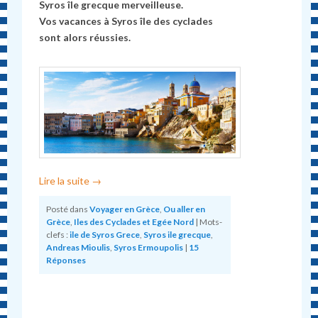
Syros île grecque merveilleuse.
Vos vacances à Syros île des cyclades
sont alors réussies.
Lire la suite
→
Posté dans
Voyager en Grèce
,
Ou aller en
Grèce
,
Iles des Cyclades et Egée Nord
|
Mots-
clefs :
ile de Syros Grece
,
Syros ile grecque
,
Andreas Mioulis
,
Syros Ermoupolis
|
15
Réponses