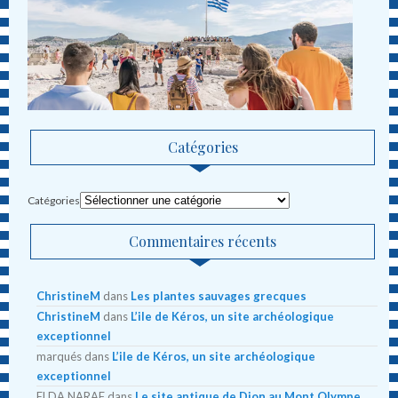
Catégories
Catégories
Commentaires récents
ChristineM
dans
Les plantes sauvages grecques
ChristineM
dans
L’ile de Kéros, un site archéologique
exceptionnel
marqués
dans
L’ile de Kéros, un site archéologique
exceptionnel
ELDA NARAF
dans
Le site antique de Dion au Mont Olympe