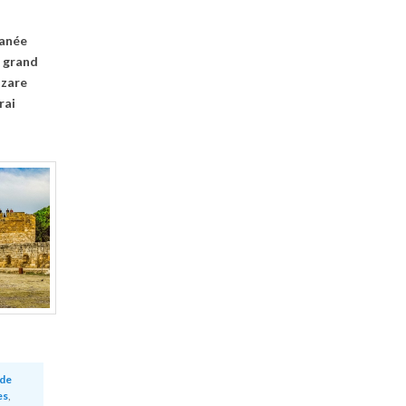
ranée
u grand
azare
rai
de
es
,