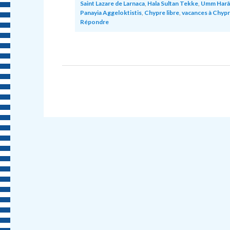
Saint Lazare de Larnaca
,
Hala Sultan Tekke
,
Umm Har
Panayia Aggeloktistis
,
Chypre libre
,
vacances à Chyp
Répondre