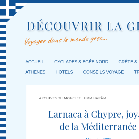
DÉCOUVRIR LA G
Voyager dans le monde grec…
MENU PRINCIPAL
ACCUEIL
MASQUER LA NAVIGATION PRINCIPALE
MASQUER LA NAVIGATION SECONDAIRE
CYCLADES & EGÉE NORD
CRÈTE &
ATHENES
HOTELS
CONSEILS VOYAGE
T
ARCHIVES DU MOT-CLEF :
UMM HARÂM
Larnaca à Chypre, jo
de la Méditerranée