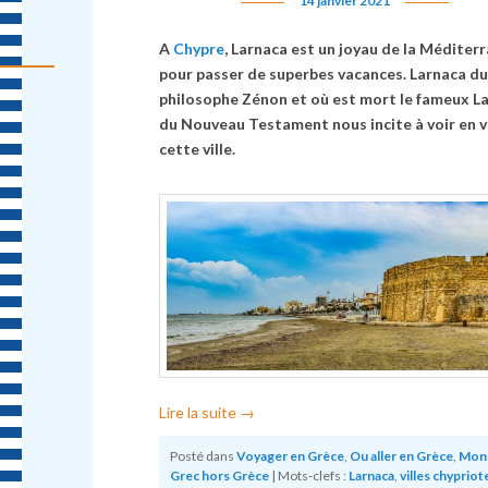
14 janvier 2021
A
Chypre
, Larnaca est un joyau de la Méditer
pour passer de superbes vacances. Larnaca d
philosophe Zénon et où est mort le fameux L
du Nouveau Testament nous incite à voir en v
cette ville.
Lire la suite
→
Posté dans
Voyager en Grèce
,
Ou aller en Grèce
,
Mon
Grec hors Grèce
|
Mots-clefs :
Larnaca
,
villes chypriot