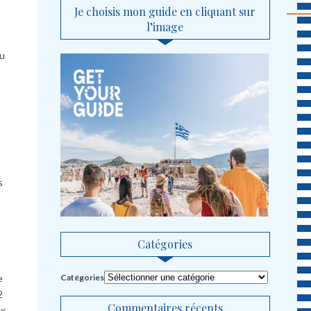
Je choisis mon guide en cliquant sur
l’image
du
s
Catégories
e
Catégories
2
Commentaires récents
x.