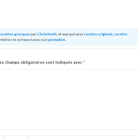
ecettes grecques
par
ChristineM
, et marqué avec
recette originale
,
recette
 Mettez-le en favori avec son
permalien
.
es champs obligatoires sont indiqués avec
*