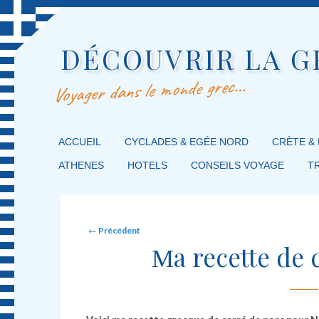
DÉCOUVRIR LA G
Voyager dans le monde grec…
MENU PRINCIPAL
ACCUEIL
MASQUER LA NAVIGATION PRINCIPALE
MASQUER LA NAVIGATION SECONDAIRE
CYCLADES & EGÉE NORD
CRÈTE &
ATHENES
HOTELS
CONSEILS VOYAGE
T
Post navigation
←
Précédent
Μa recette de 