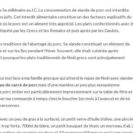
 5e millénaire av.J.C. La consommation de viande de porc est interdite
s juifs. Cet interdit alimentaire constitue un des facteurs explicatifs du
e où le porc est un aliment très apprécié. Les plats confectionnés avec 
iquité par les Grecs et les Romains et puis après par les Gaulois.
les traditions de l’abattage du porc. Sa viande constituait un élément de
et sur les îles pendant l’hiver. Souvent, elle était cuisinée après
st pourquoi les plats traditionnels de Noël grecs sont principalement
our moi face à ma famille grecque qui attend le repas de Noël avec viande
ue de carré de porc
mais d’une manière un peu plus européenne
e porc entier est particulièrement impressionnant sur la table de fête et
ser ma commande à temps chez le boucher (un mois à l’avance) et de lui
 personnes.
vec un peu de gras à la surface), un petit verre d’huile d’olive, une pincé
 trop forte, 700ml de bière, un petit bouquet de thym, un morceau d’ail, 
s pelées et coupées en deux et 10 pruneaux (d’Agen ou pas) sans noyau