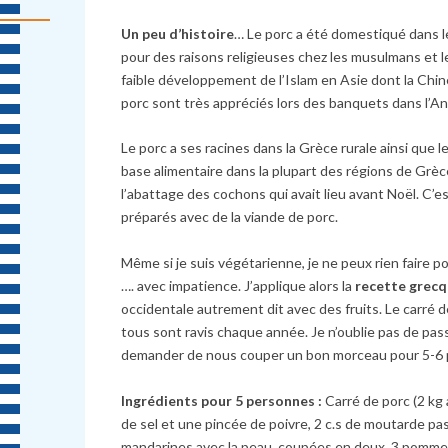
Un peu d’histoire
… Le porc a été domestiqué dans le
pour des raisons religieuses chez les musulmans et le
faible développement de l’Islam en Asie dont la Chin
porc sont très appréciés lors des banquets dans l’Ant
Le porc a ses racines dans la Grèce rurale ainsi que 
base alimentaire dans la plupart des régions de Grèce 
l’abattage des cochons qui avait lieu avant Noël. C’e
préparés avec de la viande de porc.
Même si je suis végétarienne, je ne peux rien faire p
…. avec impatience. J’applique alors la
recette grecq
occidentale autrement dit avec des fruits. Le carré d
tous sont ravis chaque année. Je n’oublie pas de pas
demander de nous couper un bon morceau pour 5-6
Ingrédients pour 5 personnes :
Carré de porc (2 kg a
de sel et une pincée de poivre, 2 c.s de moutarde pas
mandarines avec la peau, coupées en deux, 3 pomme