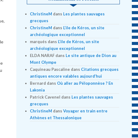
ChristineM
dans
Les plantes sauvages
se,
grecques
ChristineM
dans
L’ile de Kéros, un site
archéologique exceptionnel
marqués
dans
L’ile de Kéros, un site
le
archéologique exceptionnel
ELDA NARAF
dans
Le site antique de Dion au
Mont Olympe
de
Caquineau Pascaline
dans
Citations grecques
du
antiques encore valables aujourd’hui
s
Bernard
dans
Où aller au Péloponnèse ? En
Lakonia
Patrick Cavenel
dans
Les plantes sauvages
grecques
ChristineM
dans
Voyager en train entre
Athènes et Thessalonique