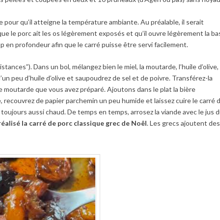
e pour qu’il atteigne la température ambiante. Au préalable, il serait
e le porc ait les os légèrement exposés et qu’il ouvre légèrement la ba
p en profondeur afin que le carré puisse être servi facilement.
ances”). Dans un bol, mélangez bien le miel, la moutarde, l’huile d’olive, 
d’un peu d’huile d’olive et saupoudrez de sel et de poivre. Transférez-la
e moutarde que vous avez préparé. Ajoutons dans le plat la bière
te, recouvrez de papier parchemin un peu humide et laissez cuire le carré 
r toujours aussi chaud. De temps en temps, arrosez la viande avec le jus 
réalisé la carré de porc classique grec de Noêl
. Les grecs ajoutent de