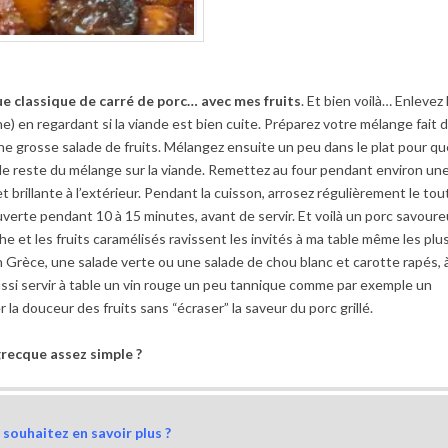
que classique de carré de porc… avec mes fruits
. Et bien voilà… Enlevez 
e) en regardant si la viande est bien cuite. Préparez votre mélange fait 
grosse salade de fruits. Mélangez ensuite un peu dans le plat pour qu
z le reste du mélange sur la viande. Remettez au four pendant environ un
 brillante à l’extérieur. Pendant la cuisson, arrosez régulièrement le tou
couverte pendant 10 à 15 minutes, avant de servir. Et voilà un porc savour
che et les fruits caramélisés ravissent les invités à ma table même les plu
rèce, une salade verte ou une salade de chou blanc et carotte rapés, 
ussi servir à table un vin rouge un peu tannique comme par exemple un
 la douceur des fruits sans “écraser” la saveur du porc grillé.
grecque assez simple ?
souhaitez en savoir plus ?