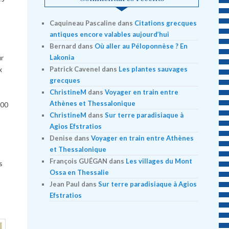
Caquineau Pascaline
dans
Citations grecques
antiques encore valables aujourd’hui
Bernard
dans
Où aller au Péloponnèse ? En
Lakonia
ur
Patrick Cavenel
dans
Les plantes sauvages
x
grecques
ChristineM
dans
Voyager en train entre
Athènes et Thessalonique
400
ChristineM
dans
Sur terre paradisiaque à
Agios Efstratios
Denise
dans
Voyager en train entre Athènes
et Thessalonique
François GUÉGAN
dans
Les villages du Mont
s
Ossa en Thessalie
Jean Paul
dans
Sur terre paradisiaque à Agios
Efstratios