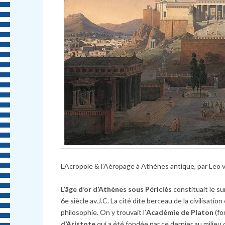
L’Acropole & l’Aéropage à Athènes antique, par Leo 
L’âge d’or d’Athènes sous Périclès
constituait le s
6e siècle av.J.C. La cité dite berceau de la civilisatio
philosophie. On y trouvait l’
Académie de Platon
(fo
d’Aristote
qui a été fondée par ce dernier au milieu d