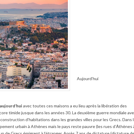
Aujourd’hui
 aujourd’hui
avec toutes ces maisons a eu lieu après la libération des
ncore timide jusque dans les années 30. La deuxième guerre mondiale av
onstruction d’habitations dans les grandes villes pour les Grecs. Dans 
ement urbain à Athènes mais le pays reste pauvre (les rues d’Αthènes 
p de Grecs émigrent à l’étranger. Après 7 ans de dictature (dictature d