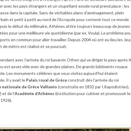
 avec les pays étrangers et un stupéfiant exode rural prend place : les
 masse dans la capitale. Sans de véritables plans d’aménagement, plein
bain et petit à petit au nord de l’Acropole pour contenir tout ce monde
epuis le début du millénaire, Athènes attire toujours beaucoup de jeunes
tées pour une meillleure vie quotidienne (par ex. Voula). Le problème po
ports en commun pour aller travailler. Depuis 2004 où ont eu lieu les Jeu
de métro est réalisé et se poursuit.
épendant avec l’arrivée du roi bavarois Othon qui va diriger le pays après 
eu est assez vide avec de grandes plaines. De grands bâtiments royaux
opole. Les monuments célèbres que vous visitez aujourd’hui étaient
. Il y avait le
Palais royal de Grèce
construit dès l’arrivée du roi
 nationale de Grèce Vallianio
(construite en 1832 par I.Kapodistrias),
 et de l’
Académie d’Athènes
(institution pour cultiver et promouvoir le
 1926).