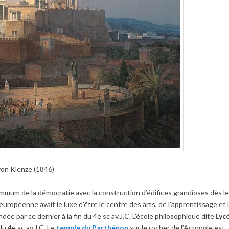
von Klenze (1846)
ummum de la démocratie avec la construction d’édifices grandioses dès l
n européenne avait le luxe d’être le centre des arts, de l’apprentissage et 
ndée par ce dernier à la fin du 4e sc av.J.C. L’école philosophique dite
Lyc
u 4e sc av.J.C. Le
temple du Parthénon
sur le rocher de l’Acropole est