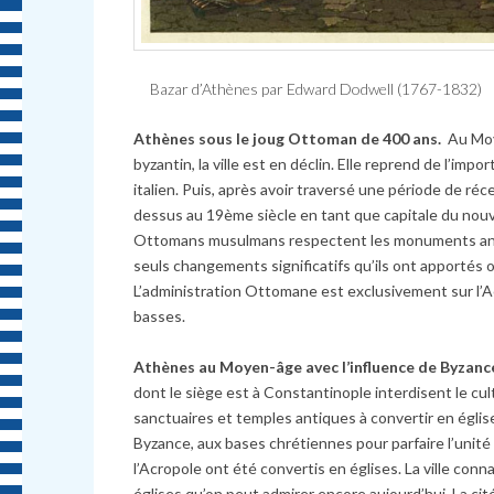
Bazar d’Athènes par Edward Dodwell (1767-1832)
Athènes sous le joug Ottoman de 400 ans.
Au Moye
byzantin, la ville est en déclin. Elle reprend de l’i
italien. Puis, après avoir traversé une période de ré
dessus au 19ème siècle en tant que capitale du nouve
Ottomans musulmans respectent les monuments ancien
seuls changements significatifs qu’ils ont apportés
L’administration Ottomane est exclusivement sur l’A
basses.
Athènes au Moyen-âge avec l’influence de Byzanc
dont le siège est à Constantinople interdisent le cu
sanctuaires et temples antiques à convertir en églis
Byzance, aux bases chrétiennes pour parfaire l’unité
l’Acropole ont été convertis en églises. La ville con
églises qu’on peut admirer encore aujourd’hui. La cit