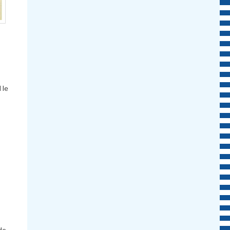
 le
de