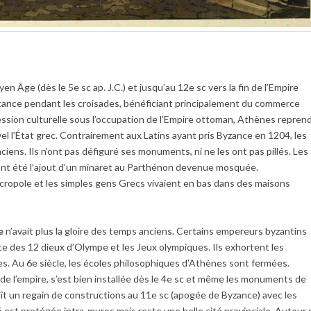
n Âge (dès le 5e sc ap. J.C.) et jusqu’au 12e sc vers la fin de l’Empire
mportance pendant les croisades, bénéficiant principalement du commerce
cession culturelle sous l’occupation de l’Empire ottoman, Athènes reprend
l l’État grec. Contrairement aux Latins ayant pris Byzance en 1204, les
s. Ils n’ont pas défiguré ses monuments, ni ne les ont pas pillés. Les
 ont été l’ajout d’un minaret au Parthénon devenue mosquée.
cropole et les simples gens Grecs vivaient en bas dans des maisons
e
n’avait plus la gloire des temps anciens. Certains empereurs byzantins
lte des 12 dieux d’Olympe et les Jeux olympiques. Ils exhortent les
es. Au 6e siècle, les écoles philosophiques d’Athènes sont fermées.
 de l’empire, s’est bien installée dès le 4e sc et même les monuments de
naît un regain de constructions au 11e sc (apogée de Byzance) avec les
é est protégée intra-muros mais reste une belle cité provinciale. Autour 