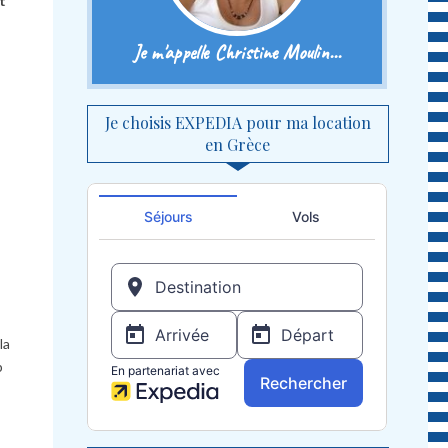
t
Je m'appelle Christine Moulin...
Je choisis EXPEDIA pour ma location
en Grèce
la
p