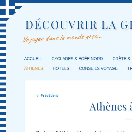
DÉCOUVRIR LA G
Voyager dans le monde grec…
MENU PRINCIPAL
ACCUEIL
MASQUER LA NAVIGATION PRINCIPALE
MASQUER LA NAVIGATION SECONDAIRE
CYCLADES & EGÉE NORD
CRÈTE &
ATHENES
HOTELS
CONSEILS VOYAGE
T
Post navigation
←
Précédent
Athènes à