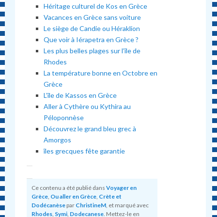
Héritage culturel de Kos en Grèce
Vacances en Grèce sans voiture
Le siège de Candie ou Héraklion
Que voir à Iérapetra en Grèce ?
Les plus belles plages sur l’île de
Rhodes
La température bonne en Octobre en
Grèce
L’île de Kassos en Grèce
Aller à Cythère ou Kythira au
Péloponnèse
Découvrez le grand bleu grec à
Amorgos
îles grecques fête garantie
Ce contenu a été publié dans
Voyager en
Grèce
,
Ou aller en Grèce
,
Crète et
Dodécanèse
par
ChristineM
, et marqué avec
Rhodes
,
Symi
,
Dodecanese
. Mettez-le en