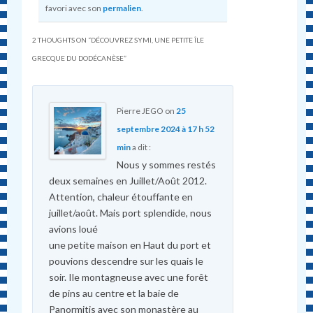
favori avec son
permalien
.
2 THOUGHTS ON “
DÉCOUVREZ SYMI, UNE PETITE ÎLE
GRECQUE DU DODÉCANÈSE
”
Pierre JEGO
on
25
septembre 2024 à 17 h 52
min
a dit :
Nous y sommes restés
deux semaines en Juillet/Août 2012.
Attention, chaleur étouffante en
juillet/août. Mais port splendide, nous
avions loué
une petite maison en Haut du port et
pouvions descendre sur les quais le
soir. Ile montagneuse avec une forêt
de pins au centre et la baie de
Panormitis avec son monastère au