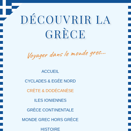
DÉCOUVRIR LA
GRÈCE
Voyager dans le monde grec…
MENU PRINCIPAL
MASQUER LA NAVIGATION PRINCIPALE
MASQUER LA NAVIGATION SECONDAIRE
ACCUEIL
CYCLADES & EGÉE NORD
CRÈTE & DODÉCANÈSE
ILES IONIENNES
GRÈCE CONTINENTALE
MONDE GREC HORS GRÈCE
HISTOIRE