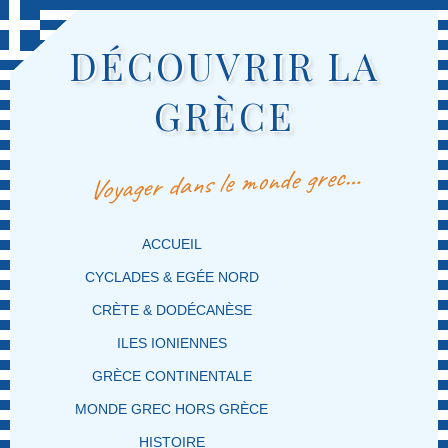
DÉCOUVRIR LA
GRÈCE
Voyager dans le monde grec…
MENU PRINCIPAL
MASQUER LA NAVIGATION PRINCIPALE
MASQUER LA NAVIGATION SECONDAIRE
ACCUEIL
CYCLADES & EGÉE NORD
CRÈTE & DODÉCANÈSE
ILES IONIENNES
GRÈCE CONTINENTALE
MONDE GREC HORS GRÈCE
HISTOIRE