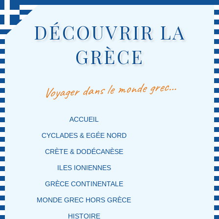
DÉCOUVRIR LA
GRÈCE
Voyager dans le monde grec…
MENU PRINCIPAL
MASQUER LA NAVIGATION PRINCIPALE
MASQUER LA NAVIGATION SECONDAIRE
ACCUEIL
CYCLADES & EGÉE NORD
CRÈTE & DODÉCANÈSE
ILES IONIENNES
GRÈCE CONTINENTALE
MONDE GREC HORS GRÈCE
HISTOIRE