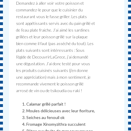
Demandez à aller voir votre poisson et
commandez-le pour que le cuisinier du
restaurant vous le fasse griller. Les plats
sont appétissants servis avec du pain grillé et
de l’eau plate fraiche. J’ai aimé les sardines
grillées et leur poisson grillé sur la plaque
bien comme il faut (pas asséché du tout). Les
plats suivants sont intéressants : Sous
l’égide de DecouvrirLaGrece, j’ai demandé
une dégustation. J’ai donc testé pour vous
les produits cuisinés suivants (j’en donne
une appréciation) mais à mon sentiment, je
recommande vivement le poisson grillé
arrosé de vin ou de tsikoudia ou raki !
Calamar grillé parfait !
Moules délicieuses avec leur fioriture,
Seiches au fenouil ok
Fromage Xinomyzithra succulent
Pâtes aux fruits de mer savoureuses