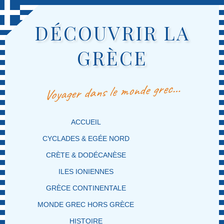
DÉCOUVRIR LA
GRÈCE
Voyager dans le monde grec…
MENU PRINCIPAL
MASQUER LA NAVIGATION PRINCIPALE
MASQUER LA NAVIGATION SECONDAIRE
ACCUEIL
CYCLADES & EGÉE NORD
CRÈTE & DODÉCANÈSE
ILES IONIENNES
GRÈCE CONTINENTALE
MONDE GREC HORS GRÈCE
HISTOIRE