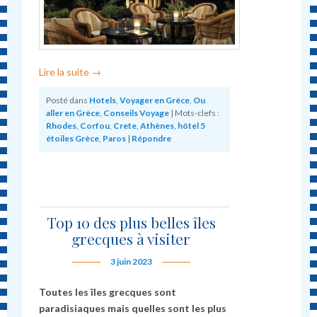
Lire la suite
→
Posté dans
Hotels
,
Voyager en Grèce
,
Ou
aller en Grèce
,
Conseils Voyage
|
Mots-clefs :
Rhodes
,
Corfou
,
Crete
,
Athènes
,
hôtel 5
étoiles Grèce
,
Paros
|
Répondre
Top 10 des plus belles îles
grecques à visiter
3 juin 2023
Toutes les îles grecques sont
paradisiaques mais quelles sont les plus