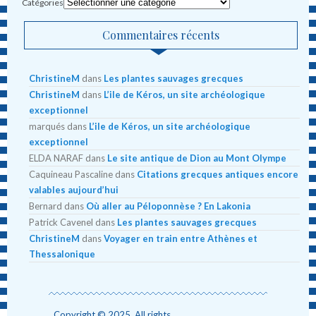
Catégories
Commentaires récents
ChristineM
dans
Les plantes sauvages grecques
ChristineM
dans
L’ile de Kéros, un site archéologique
exceptionnel
marqués
dans
L’ile de Kéros, un site archéologique
exceptionnel
ELDA NARAF
dans
Le site antique de Dion au Mont Olympe
Caquineau Pascaline
dans
Citations grecques antiques encore
valables aujourd’hui
Bernard
dans
Où aller au Péloponnèse ? En Lakonia
Patrick Cavenel
dans
Les plantes sauvages grecques
ChristineM
dans
Voyager en train entre Athènes et
Thessalonique
Copyright © 2025. All rights