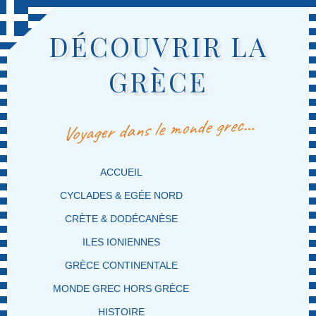
DÉCOUVRIR LA
GRÈCE
Voyager dans le monde grec…
MENU PRINCIPAL
MASQUER LA NAVIGATION PRINCIPALE
MASQUER LA NAVIGATION SECONDAIRE
ACCUEIL
CYCLADES & EGÉE NORD
CRÈTE & DODÉCANÈSE
ILES IONIENNES
GRÈCE CONTINENTALE
MONDE GREC HORS GRÈCE
HISTOIRE