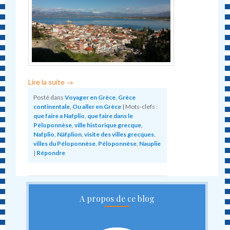
Lire la suite
→
Posté dans
Voyager en Grèce
,
Grèce
continentale
,
Ou aller en Grèce
|
Mots-clefs :
que faire a Nafplio
,
que faire dans le
Péloponnèse
,
ville historique grecque
,
Nafplio
,
Náfplion
,
visite des villes grecques
,
villes du Péloponnèse
,
Péloponnèse
,
Nauplie
|
Répondre
A propos de ce blog