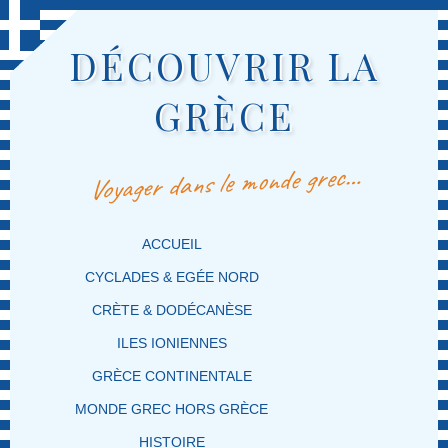
DÉCOUVRIR LA
GRÈCE
Voyager dans le monde grec…
MENU PRINCIPAL
MASQUER LA NAVIGATION PRINCIPALE
MASQUER LA NAVIGATION SECONDAIRE
ACCUEIL
CYCLADES & EGÉE NORD
CRÈTE & DODÉCANÈSE
ILES IONIENNES
GRÈCE CONTINENTALE
MONDE GREC HORS GRÈCE
HISTOIRE