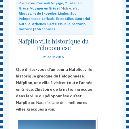
Posté dans
Conseils Voyage
,
Ou aller en
Grèce
,
Voyager en Grèce
|
Mots-clefs :
Rhodes
,
ile de Skopelos
,
Lindos
,
Sud
Peloponnese
,
Lefkada
,
ile de Milos
,
Santorini
,
Nafplio
,
Athènes
,
Crete
,
Nauplie
,
Santorin
,
Kastoria
|
16
Réponses
Nafplio ville historique du
Péloponnèse
21 août 2016
Que diriez-vous d’un tour a Νafplio, ville
historique grecque du Péloponnèse.
Náfplion, une ville à visiter toute l’année
en Grèce. L’histoire de la nation grecque
dans la ville du péloponnèse qu’est
Nafplio
ou Nauplie. Une des
meilleures
villes grecques
à voir.