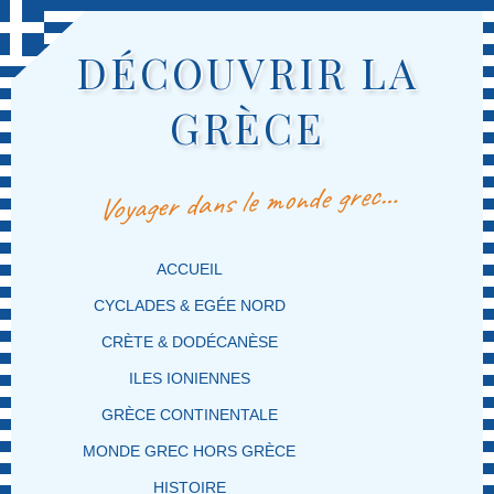
DÉCOUVRIR LA
GRÈCE
Voyager dans le monde grec…
MENU PRINCIPAL
MASQUER LA NAVIGATION PRINCIPALE
MASQUER LA NAVIGATION SECONDAIRE
ACCUEIL
CYCLADES & EGÉE NORD
CRÈTE & DODÉCANÈSE
ILES IONIENNES
GRÈCE CONTINENTALE
MONDE GREC HORS GRÈCE
HISTOIRE