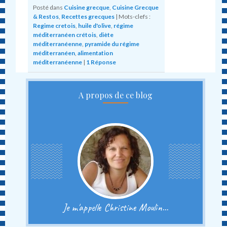
Posté dans
Cuisine grecque
,
Cuisine Grecque
& Restos
,
Recettes grecques
|
Mots-clefs :
Regime cretois
,
huile d'olive
,
régime
méditerranéen crétois
,
diète
méditerranéenne
,
pyramide du régime
méditerranéen
,
alimentation
méditerranéenne
|
1
Réponse
A propos de ce blog
Je m'appelle Christine Moulin...