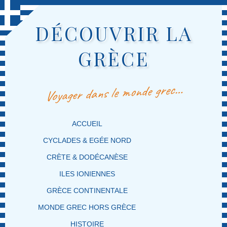
DÉCOUVRIR LA
GRÈCE
Voyager dans le monde grec…
MENU PRINCIPAL
MASQUER LA NAVIGATION PRINCIPALE
MASQUER LA NAVIGATION SECONDAIRE
ACCUEIL
CYCLADES & EGÉE NORD
CRÈTE & DODÉCANÈSE
ILES IONIENNES
GRÈCE CONTINENTALE
MONDE GREC HORS GRÈCE
HISTOIRE