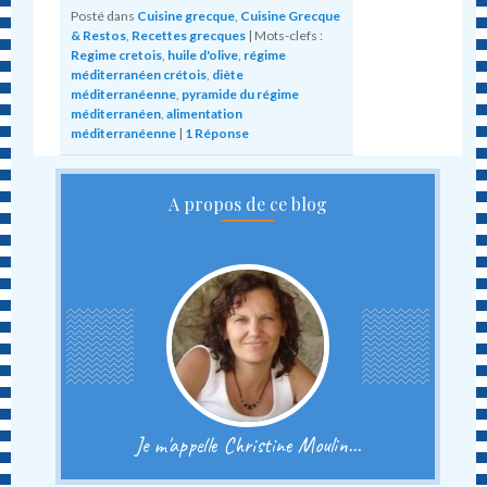
Posté dans
Cuisine grecque
,
Cuisine Grecque
& Restos
,
Recettes grecques
|
Mots-clefs :
Regime cretois
,
huile d'olive
,
régime
méditerranéen crétois
,
diète
méditerranéenne
,
pyramide du régime
méditerranéen
,
alimentation
méditerranéenne
|
1
Réponse
A propos de ce blog
Je m'appelle Christine Moulin...