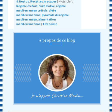
& Restos
,
Recettes grecques
|
Mots-clefs :
Regime cretois
,
huile d'olive
,
régime
méditerranéen crétois
,
diète
méditerranéenne
,
pyramide du régime
méditerranéen
,
alimentation
méditerranéenne
|
1
Réponse
A propos de ce blog
Je m'appelle Christine Moulin...