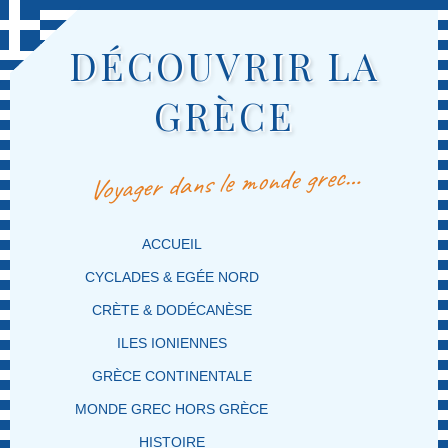
DÉCOUVRIR LA
GRÈCE
Voyager dans le monde grec…
MENU PRINCIPAL
MASQUER LA NAVIGATION PRINCIPALE
MASQUER LA NAVIGATION SECONDAIRE
ACCUEIL
CYCLADES & EGÉE NORD
CRÈTE & DODÉCANÈSE
ILES IONIENNES
GRÈCE CONTINENTALE
MONDE GREC HORS GRÈCE
HISTOIRE