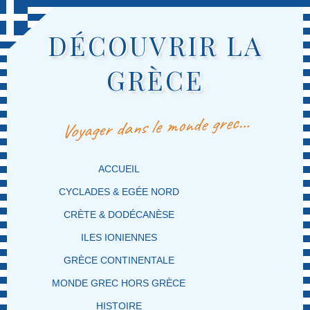
DÉCOUVRIR LA
GRÈCE
Voyager dans le monde grec…
MENU PRINCIPAL
MASQUER LA NAVIGATION PRINCIPALE
MASQUER LA NAVIGATION SECONDAIRE
ACCUEIL
CYCLADES & EGÉE NORD
CRÈTE & DODÉCANÈSE
ILES IONIENNES
GRÈCE CONTINENTALE
MONDE GREC HORS GRÈCE
HISTOIRE