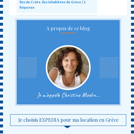
iles de Crète
,
iles inhabitées de Grèce
|
1
Réponse
A propos de ce blog
Je m'appelle Christine Moulin...
Je choisis EXPEDIA pour ma location en Grèce