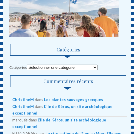
Catégories
Catégories
Commentaires récents
ChristineM
dans
Les plantes sauvages grecques
ChristineM
dans
L’ile de Kéros, un site archéologique
exceptionnel
marqués
dans
L’ile de Kéros, un site archéologique
exceptionnel
ELDA NARAF
dans
Le site antique de Dion au Mont Olympe